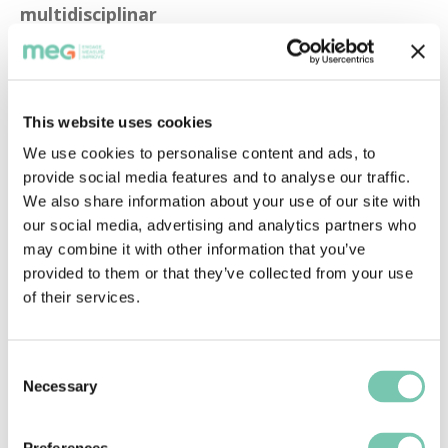
multidisciplinar
Uno de los aspectos más destacados del 
módulo fue su capacidad para facilitar la 
comunicación entre el equipo 
This website uses cookies
farmacéutico y otros profesionales 
We use cookies to personalise content and ads, to
sanitarios. Los farmacéuticos podían dejar 
provide social media features and to analyse our traffic.
notas en los historiales de los pacientes, 
We also share information about your use of our site with
avisar a sus colegas de actualizaciones 
our social media, advertising and analytics partners who
may combine it with other information that you’ve
importantes y etiquetar a los miembros 
provided to them or that they’ve collected from your use
del equipo para notificarles las tareas 
of their services.
pendientes. Así se agilizaban los 
traspasos y se garantizaba la continuidad 
de la atención, incluso cuando los 
Consent
Necessary
Selection
miembros del equipo estaban ausentes.