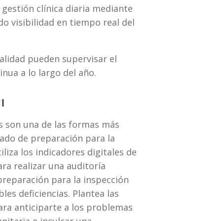
MEG permite a los hospitales integrar el cumplimiento de las normas de la JCI en la gestión clínica diaria mediante 
o visibilidad en tiempo real del 
alidad pueden supervisar el 
nua a lo largo del año.
I
s son una de las formas más 
rado de preparación para la 
iliza los indicadores digitales de 
ara realizar una auditoría 
preparación para la inspección 
bles deficiencias. Plantea las 
a anticiparte a los problemas 