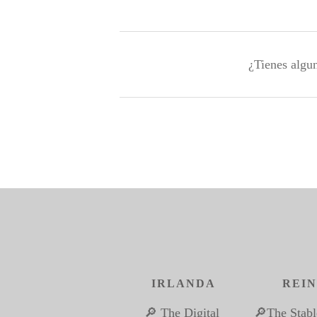
¿Tienes algun
IRLANDA
REIN
🔎 The Digital 
🔎The Stabl