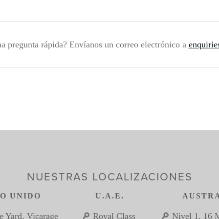
a pregunta rápida? Envíanos un correo electrónico a 
enquiri
NUESTRAS LOCALIZACIONES
O UNIDO
U.A.E.
AUSTR
e Yard, Vicarage 
🔎 Royal Class 
🔎 Nivel 1, 16 