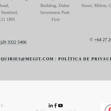
Road, 
Building, Dubai 
Street, Milton,
Stratford, 
Investment Park 
11 1BN
First
✆ 
+64 27 
0)20 3322 5406
NQUIRIES@MEGIT.COM
 | 
POLÍTICA DE PRIVAC
L 