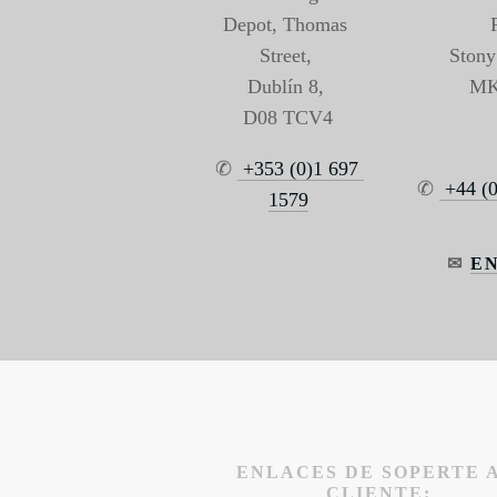
Depot, Thomas 
Street, 
Stony 
Dublín 8, 
MK
D08 TCV4
✆ 
 +353 (0)1 697 
✆ 
 +44 (
1579
✉ 
E
ENLACES DE SOPERTE A
CLIENTE: