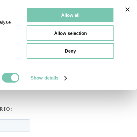
BRE NOSOTROS
CONTÁCTENOS
RESERVAR UNA 
Allow all
alyse
Allow selection
Deny
e
s más abajo y 
Show details
RIO: