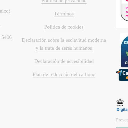
Política de privacidad
ónico)
Términos
9
Política de cookies
2 5406
Declaración sobre la esclavitud moderna 
y la trata de seres humanos
Declaración de accesibilidad
Plan de reducción del carbono
Prove