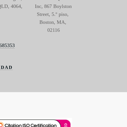
 QLD, 4064, 
Inc, 867 Boylston 
Street, 5.º piso, 
Boston, MA, 
02116
2685353
IDAD