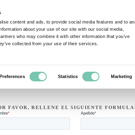
EG EN ACCIÓN
EXPERIENCIAS DE CLIENTES
SO
s
ise content and ads, to provide social media features and to an
information about your use of our site with our social media,
partners who may combine it with other information that you’ve
ey’ve collected from your use of their services.
Solicitud de ayuda al client
Necesitas ayuda con tu cuenta? Por favor, déjanos tus  detalle
Preferences
Statistics
Marketing
nosotros volveremos a ti lo antes posible.
OR FAVOR, RELLENE EL SIGUIENTE FORMULA