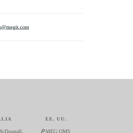
es@megit.com
ALIA
EE. UU.
McDougall, 
🔎MEG QMS 