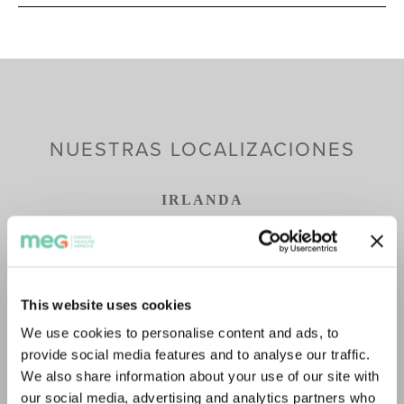
NUESTRAS LOCALIZACIONES
IRLANDA
🔎 The Digital Depot, Thomas Street, 
Dublín 8, 
D08 TCV4
This website uses cookies
✆ 
 +353 (0)1 697 1579
We use cookies to personalise content and ads, to
provide social media features and to analyse our traffic.
We also share information about your use of our site with
REINO UNIDO
our social media, advertising and analytics partners who