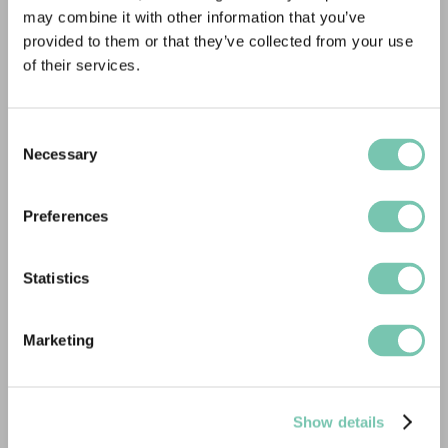
🔎The Stable Yard, Vicarage Road, 
may combine it with other information that you’ve
provided to them or that they’ve collected from your use
Stony Stratford, 
of their services.
MK11 1BN
Consent
Necessary
Selection
✆ 
 +44 (0)20 3322 5406
Preferences
U.A.E.
🔎 Royal Class Building, Dubai Investment Park First
Statistics
AUSTRALIA
Marketing
🔎 Nivel 1, 16 McDougall, Street, Milton, QLD, 4064, 
Show details