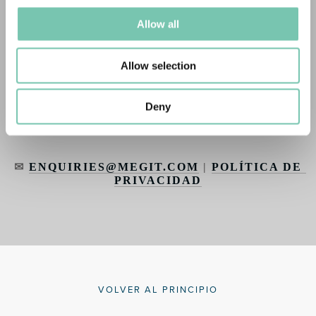
Allow all
✆ 
+64 27 2685353
Allow selection
EE. UU.
🔎MEG QMS Inc, 867 Boylston Street, 5.º piso, 
Deny
Boston, MA, 02116
✉ 
ENQUIRIES@MEGIT.COM
 | 
POLÍTICA DE 
PRIVACIDAD
VOLVER AL PRINCIPIO