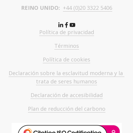
REINO UNIDO:  
+44 (0)20 3322 5406
Política de privacidad
Términos
Política de cookies
Declaración sobre la esclavitud moderna y la 
trata de seres humanos
Declaración de accesibilidad
Plan de reducción del carbono