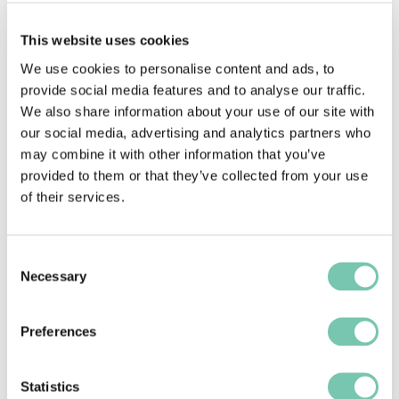
todos los empleados la posibilidad de notificar 
incidentes/problemas en tiempo real, en el 
This website uses cookies
móvil o en el ordenador, con los formularios 
We use cookies to personalise content and ads, to
de incidentes ampliables y de "captura rápida" 
provide social media features and to analyse our traffic.
We also share information about your use of our site with
de MEG.
our social media, advertising and analytics partners who
may combine it with other information that you’ve
Gestione eficazmente el riesgo y 
obtenga 
provided to them or that they’ve collected from your use
visibilidad
 de la actividad de los incidentes y de 
of their services.
las acciones de seguimiento en un solo 
hospital o en varios.
Consent
Necessary
Selection
Preferences
Statistics