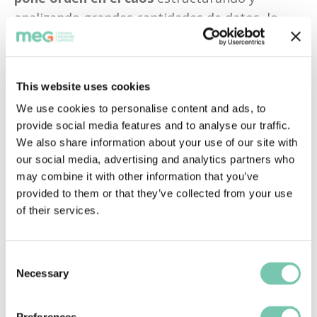
analizando grandes cantidades de datos, lo 
que permite obtener información vital antes 
inaccesible. Esta información puede utilizarse 
para 
identificar áreas de mejora, abordar de 
This website uses cookies
forma proactiva los problemas de calidad 
We use cookies to personalise content and ads, to
mediante la implantación de procesos 
provide social media features and to analyse our traffic.
nuevos y optimizados, supervisar y hacer un 
We also share information about your use of our site with
seguimiento de los resultados de los 
our social media, advertising and analytics partners who
pacientes y realizar cambios continuos
 en 
may combine it with other information that you’ve
provided to them or that they’ve collected from your use
función de los resultados para mejorar la 
of their services.
calidad general de la asistencia. 
Consent
Necessary
Selection
5. Reducción de costes:
Un buen programa informático de gestión de 