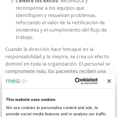
Celebre los éxitos:
 Reconozca y 
recompense a los equipos que 
identifiquen y resuelvan problemas, 
reforzando el valor de la notificación de 
incidentes y el cumplimiento del flujo de 
trabajo.
Cuando la dirección hace hincapié en la 
responsabilidad y la mejora, se crea un efecto 
dominó en toda la organización. El personal se 
compromete más, los pacientes reciben una 
atención más segura y la reputación del 
hospital como líder en calidad asistencial se 
consolida.
This website uses cookies
Lee nuestro blog sobre cómo convertir los 
We use cookies to personalise content and ads, to
informes de incidentes en mejoras duraderas
provide social media features and to analyse our traffic.