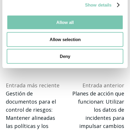
Show details
el riesgo, dotando a tu equipo de las 
herramientas necesarias para tomar 
Allow all
decisiones fundamentadas y de gran impacto.
Allow selection
Deny
Entrada más reciente
Entrada anterior
Gestión de
Planes de acción que
documentos para el
funcionan: Utilizar
control de riesgos:
los datos de
Mantener alineadas
incidentes para
las políticas y los
impulsar cambios