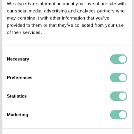
We also share information about your use of our site with
CONCLUSIÓN:
our social media, advertising and analytics partners who
may combine it with other information that you’ve
La transformación de los datos sobre 
provided to them or that they’ve collected from your use
incidentes en flujos de trabajo aplicables 
of their services.
supone una oportunidad para que los 
responsables impulsen un cambio significativo 
en la gestión sanitaria. Al abordar las causas 
Consent
Necessary
Selection
fundamentales, estandarizar los procesos y 
fomentar una cultura de responsabilidad, los 
responsables pueden reducir los riesgos y 
Preferences
mejorar los resultados tanto para los 
pacientes como para el personal.
Statistics
¿Estás listo para potenciar tu organización con 
Marketing
flujos de trabajo prácticos?
Descubre cómo MEG transforma la notificación 
de incidencias en flujos de trabajo que reducen 